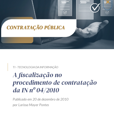
Receba por RSS
Av. Sete de Setembro, 4698
Batel
Curitiba
/
PR
CEP
80240-000
Telefone (41) 2109-8666
Whatsapp (41) 98881-6616
TI - TECNOLOGIA DA INFORMAÇÃO
A fiscalização no
procedimento de contratação
da IN nº 04/2010
Publicado em 20 de dezembro de 2010
por Larissa Mayer Pontes