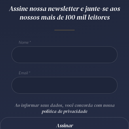
Assine nossa newsletter e junte-se aos
Receba por RSS
nossos mais de 100 mil leitores
Av. Sete de Setembro, 4698
Batel
Curitiba
/
PR
CEP
80240-000
Nome
Telefone (41) 2109-8666
Whatsapp (41) 98881-6616
Email
Ao informar seus dados, você concorda com nossa
política de privacidade