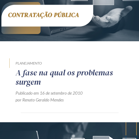
Receba por RSS
Av. Sete de Setembro, 4698
Batel
Curitiba
/
PR
CEP
80240-000
Telefone (41) 2109-8666
Whatsapp (41) 98881-6616
PLANEJAMENTO
A fase na qual os problemas
surgem
Publicado em 16 de setembro de 2010
por Renato Geraldo Mendes