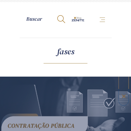
A Zênite
fases
Como publicar conosco
Site da Zênite
Contato
Termos de uso
Política de Privacidade
Guia de Direitos dos Titulares de Dados
Encarregado (contato)