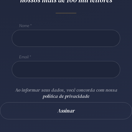
Receba por RSS
Nome
Av. Sete de Setembro, 4698
Batel
Curitiba
/
PR
CEP
80240-000
Telefone (41) 2109-8666
Email
Whatsapp (41) 98881-6616
Ao informar seus dados, você concorda com nossa
política de privacidade