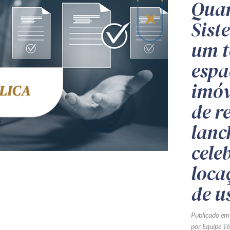
Quan
Sist
um t
espa
imóv
de r
lanc
cele
loca
de u
Publicado em
por Equipe Té