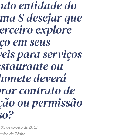
do entidade do
ema S desejar que
erceiro explore
ço em seus
eis para serviços
estaurante ou
honete deverá
brar contrato de
ção ou permissão
so?
 03 de agosto de 2017
cnica da Zênite