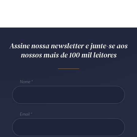
Receba por RSS
Av. Sete de Setembro, 4698
Batel
Curitiba
/
PR
CEP
80240-000
Assine nossa newsletter e junte-se aos
nossos mais de 100 mil leitores
Telefone (41) 2109-8666
Whatsapp (41) 98881-6616
Nome
Email