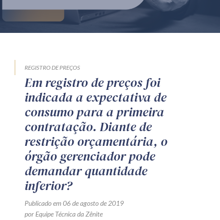
Produtos e serviços
Zênite Fácil IA
Zênite Play
Orientação por Escrito
REGISTRO DE PREÇOS
Em registro de preços foi
Mentoria Zênite
indicada a expectativa de
consumo para a primeira
Capacitação
contratação. Diante de
restrição orçamentária, o
Zênite Online
órgão gerenciador pode
Eventos presenciais
demandar quantidade
Zênite in Company
inferior?
Diferenciais
Publicado em 06 de agosto de 2019
por Equipe Técnica da Zênite