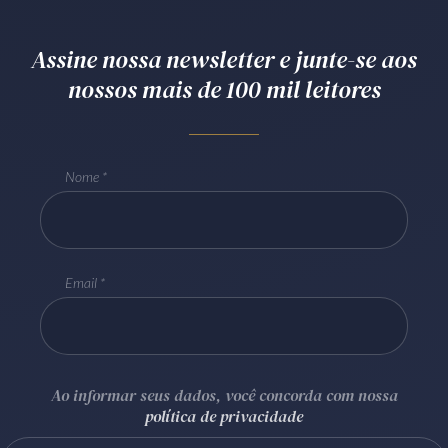
Receba por RSS
Assine nossa newsletter e junte-se aos
nossos mais de 100 mil leitores
Av. Sete de Setembro, 4698
Batel
Curitiba
/
PR
CEP
80240-000
Telefone (41) 2109-8666
Nome
Whatsapp (41) 98881-6616
Email
Ao informar seus dados, você concorda com nossa
política de privacidade