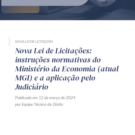
Produtos e serviços
Zênite Fácil IA
Zênite Play
Orientação por Escrito
NOVA LEI DE LICITAÇÕES
Nova Lei de Licitações:
Mentoria Zênite
instruções normativas do
Ministério da Economia (atual
Capacitação
MGI) e a aplicação pelo
Judiciário
Zênite Online
Publicado em 12 de março de 2024
Eventos presenciais
por Equipe Técnica da Zênite
Zênite in Company
Diferenciais