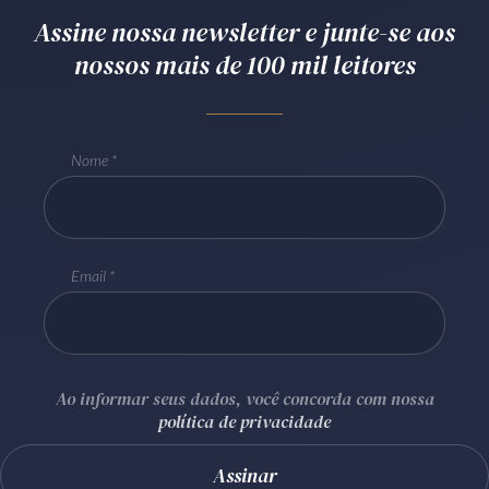
Assine nossa newsletter e junte-se aos
Receba por RSS
nossos mais de 100 mil leitores
Av. Sete de Setembro, 4698
Batel
Curitiba
/
PR
CEP
80240-000
Nome
Telefone (41) 2109-8666
Whatsapp (41) 98881-6616
Email
Ao informar seus dados, você concorda com nossa
política de privacidade