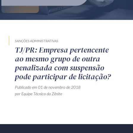
Produtos e serviços
Zênite Fácil IA
Zênite Play
Orientação por Escrito
SANÇÕES ADMINISTRATIVAS
TJ/PR: Empresa pertencente
Mentoria Zênite
ao mesmo grupo de outra
penalizada com suspensão
Capacitação
pode participar de licitação?
Publicado em 01 de novembro de 2018
Zênite Online
por Equipe Técnica da Zênite
Eventos presenciais
Zênite in Company
Diferenciais