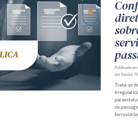
Conf
dire
sobr
serv
pass
Publicado em
por Equipe Té
Trata-se d
irregularid
paraestata
de passagen
ferroviárias