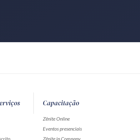
erviços
Capacitação
Zênite Online
Eventos presenciais
crito
Zênite in Company