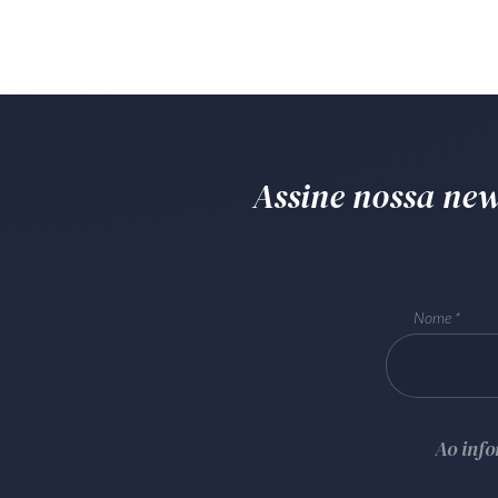
Assine nossa news
Nome
Ao inf