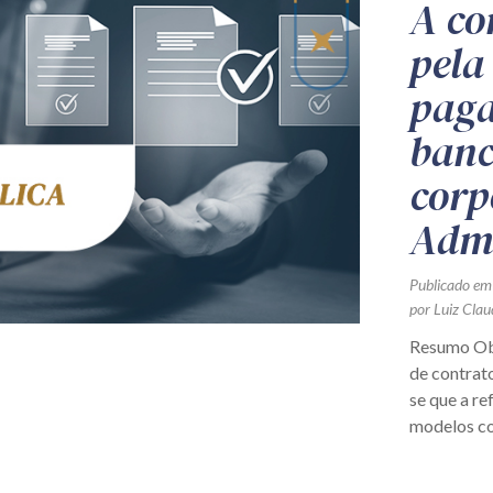
A co
pela
paga
banc
corp
Admi
Publicado em
por Luiz Cla
Resumo Obs
de contrato
se que a re
modelos con