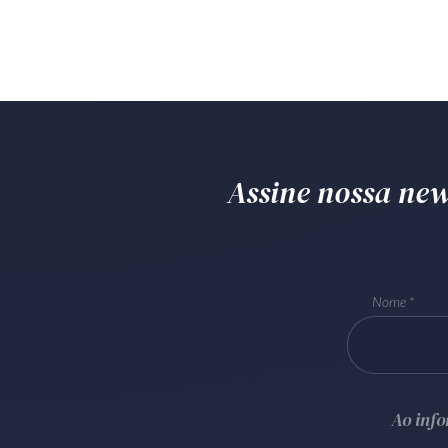
Assine nossa news
Nome
Ao inf