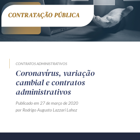
Receba por RSS
Av. Sete de Setembro, 4698
Batel
Curitiba
/
PR
CEP
80240-000
Telefone (41) 2109-8666
Whatsapp (41) 98881-6616
CONTRATOS ADMINISTRATIVOS
Coronavírus, variação
cambial e contratos
administrativos
Publicado em 27 de março de 2020
por Rodrigo Augusto Lazzari Lahoz