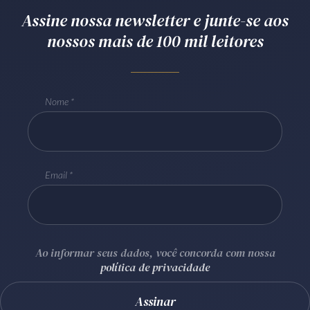
Assine nossa newsletter e junte-se aos
Receba por RSS
nossos mais de 100 mil leitores
Av. Sete de Setembro, 4698
Batel
Curitiba
/
PR
CEP
80240-000
Nome
Telefone (41) 2109-8666
Whatsapp (41) 98881-6616
Email
Ao informar seus dados, você concorda com nossa
política de privacidade