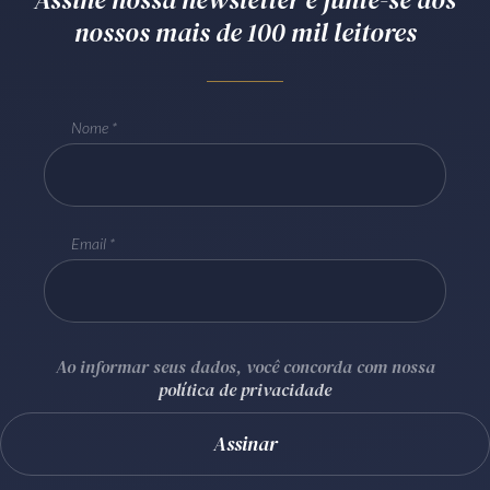
nossos mais de 100 mil leitores
Receba por RSS
Av. Sete de Setembro, 4698
Nome
Batel
Curitiba
/
PR
CEP
80240-000
Telefone (41) 2109-8666
Whatsapp (41) 98881-6616
Email
Ao informar seus dados, você concorda com nossa
política de privacidade