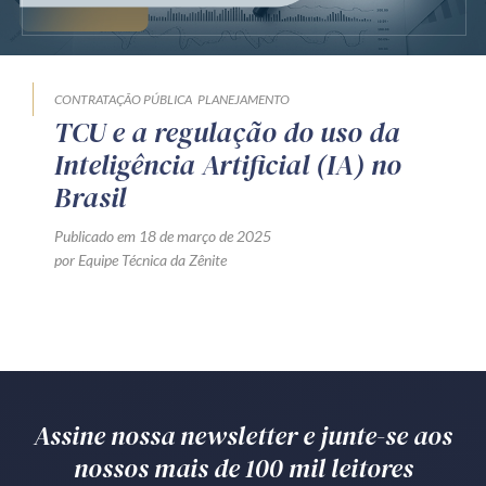
Produtos e serviços
Zênite Fácil IA
CONTRATAÇÃO PÚBLICA
PLANEJAMENTO
Zênite Play
TCU e a regulação do uso da
Orientação por Escrito
Inteligência Artificial (IA) no
Mentoria Zênite
Brasil
Publicado em 18 de março de 2025
por Equipe Técnica da Zênite
Capacitação
Zênite Online
Eventos presenciais
Zênite in Company
Diferenciais
Assine nossa newsletter e junte-se aos
nossos mais de 100 mil leitores