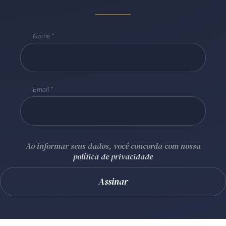
Receba por RSS
Nome
Av. Sete de Setembro, 4698
Batel
Curitiba
/
PR
CEP
80240-000
Telefone (41) 2109-8666
Email
Whatsapp (41) 98881-6616
Ao informar seus dados, você concorda com nossa
política de privacidade