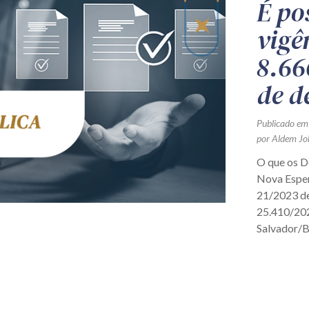
É po
vigê
8.66
de d
Publicado em
por Aldem Jo
O que os D
Nova Espe
21/2023 de
25.410/202
Salvador/B