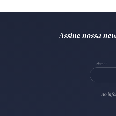
Assine nossa news
Nome
Ao inf