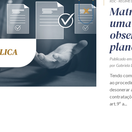
RDC - REGIME
Matr
uma 
obse
plan
Publicado em
por Gabriela 
Tendo como
ao procedi
desonerar a
contrataçõe
art.9º a...