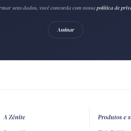
ormar seus dados, você concorda com nossa
política de pri
A Zênite
Produtos e s