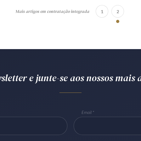
Mais artigos em contratação integrada
1
2
letter e junte-se aos nossos mais d
Email