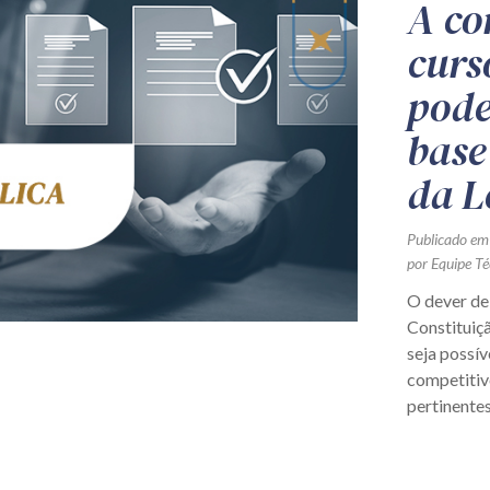
A co
curs
pode
base 
da L
Publicado em
por Equipe Té
O dever de l
Constituiç
seja possí
competitiv
pertinentes 