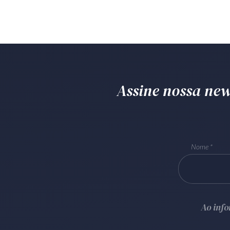
Assine nossa news
Nome
Ao inf