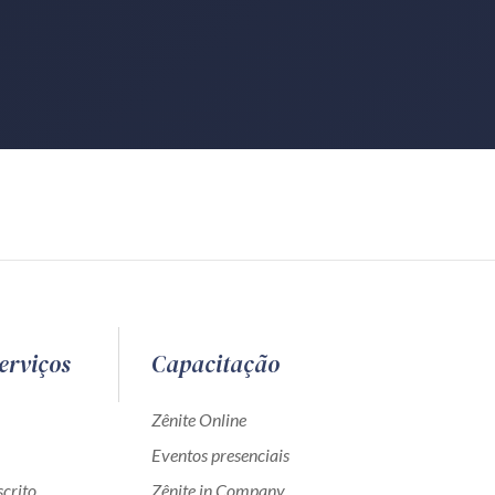
erviços
Capacitação
Zênite Online
Eventos presenciais
crito
Zênite in Company