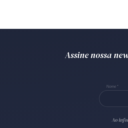
Assine nossa news
Nome
Ao inf