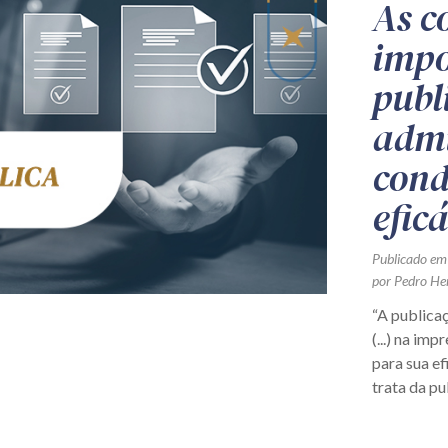
As c
impo
publ
admi
cond
efic
Publicado em
por Pedro He
“A publica
(...) na imp
para sua ef
trata da pu