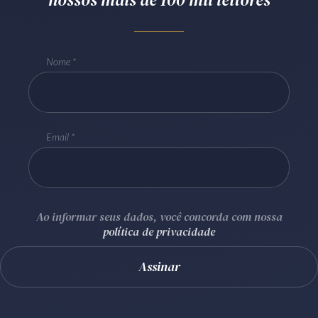
Receba por RSS
Nome
Av. Sete de Setembro, 4698
Batel
Curitiba
/
PR
CEP
80240-000
Telefone (41) 2109-8666
Email
Whatsapp (41) 98881-6616
Ao informar seus dados, você concorda com nossa
política de privacidade