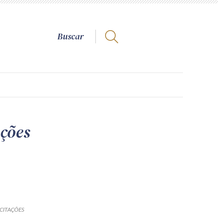
ações
ICITAÇÕES