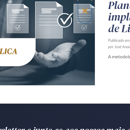
Plan
impl
de L
Publicado em
por José Ana
A metodol