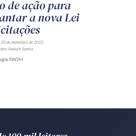
o de ação para
antar a nova Lei
icitações
 20 de dezembro de 2022
cleto Abduch Santos
ogia 5W2H