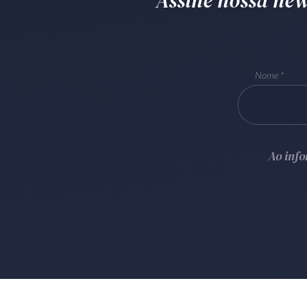
Assine nossa news
Nome
Ao inf