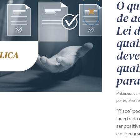
O qu
de a
Lei 
quai
deve
quai
para
Publicado em
por Equipe Té
“Risco” po
incerto do
ser positiv
e os recurs