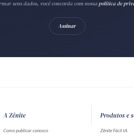
ormar seus dados, você concorda com nossa
política de pri
A Zênite
Produtos e s
Como publicar conosco
Zênite Fácil IA