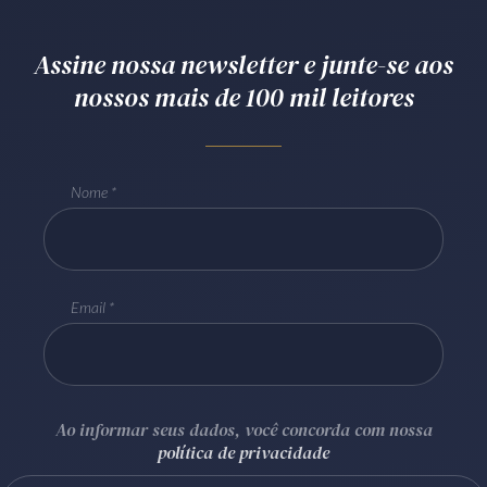
Receba por RSS
Assine nossa newsletter e junte-se aos
nossos mais de 100 mil leitores
Av. Sete de Setembro, 4698
Batel
Curitiba
/
PR
CEP
80240-000
Telefone (41) 2109-8666
Nome
Whatsapp (41) 98881-6616
Email
Ao informar seus dados, você concorda com nossa
política de privacidade