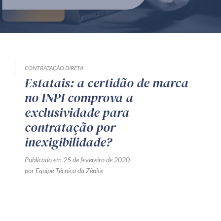
Produtos e serviços
Zênite Fácil IA
Zênite Play
Orientação por Escrito
CONTRATAÇÃO DIRETA
Estatais: a certidão de marca
Mentoria Zênite
no INPI comprova a
exclusividade para
Capacitação
contratação por
inexigibilidade?
Zênite Online
Publicado em 25 de fevereiro de 2020
Eventos presenciais
por Equipe Técnica da Zênite
Zênite in Company
Diferenciais