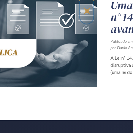
Uma 
n° 1
avan
Publicado em
por Flavio Am
A Lei n° 14
disruptiva 
(uma lei do 