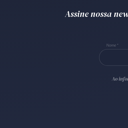
Assine nossa news
Nome
Ao inf