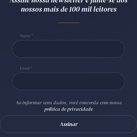
nossos mais de 100 mil leitores
Receba por RSS
Av. Sete de Setembro, 4698
Nome
Batel
Curitiba
/
PR
CEP
80240-000
Telefone (41) 2109-8666
Whatsapp (41) 98881-6616
Email
Ao informar seus dados, você concorda com nossa
política de privacidade