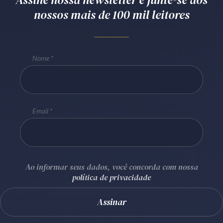
nossos mais de 100 mil leitores
Receba por RSS
Av. Sete de Setembro, 4698
Nome
Batel
Curitiba
/
PR
CEP
80240-000
Telefone (41) 2109-8666
Whatsapp (41) 98881-6616
Email
Ao informar seus dados, você concorda com nossa
política de privacidade