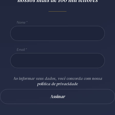
Receba por RSS
Nome
Av. Sete de Setembro, 4698
Batel
Curitiba
/
PR
CEP
80240-000
Telefone (41) 2109-8666
Email
Whatsapp (41) 98881-6616
Ao informar seus dados, você concorda com nossa
política de privacidade