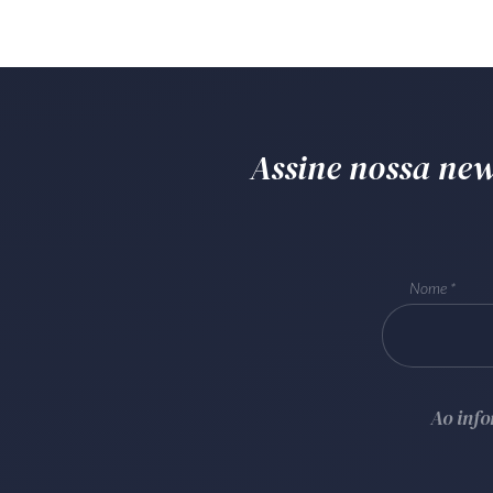
Assine nossa news
Nome
Ao inf