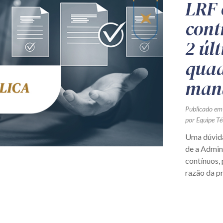
LRF 
cont
2 úl
quad
man
Publicado em
por Equipe Té
Uma dúvida
de a Admin
contínuos,
razão da pr