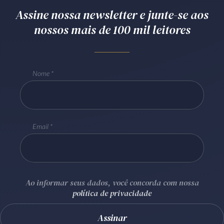
Assine nossa newsletter e junte-se aos
Receba por RSS
nossos mais de 100 mil leitores
Av. Sete de Setembro, 4698
Batel
Curitiba
/
PR
CEP
80240-000
Nome
Telefone (41) 2109-8666
Whatsapp (41) 98881-6616
Email
Ao informar seus dados, você concorda com nossa
política de privacidade