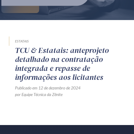
Produtos e serviços
Zênite Fácil IA
Zênite Play
Orientação por Escrito
ESTATAIS
TCU & Estatais: anteprojeto
Mentoria Zênite
detalhado na contratação
integrada e repasse de
Capacitação
informações aos licitantes
Publicado em 12 de dezembro de 2024
Zênite Online
por Equipe Técnica da Zênite
Eventos presenciais
Zênite in Company
Diferenciais