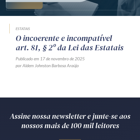
Produtos e serviços
Zênite Fácil IA
ESTATAIS
Zênite Play
O incoerente e incompatível
Orientação por Escrito
art. 81, § 2º da Lei das Estatais
Mentoria Zênite
Publicado em 17 de novembro de 2025
por Aldem Johnston Barbosa Araújo
Capacitação
Zênite Online
Eventos presenciais
Zênite in Company
Assine nossa newsletter e junte-se aos
Diferenciais
nossos mais de 100 mil leitores