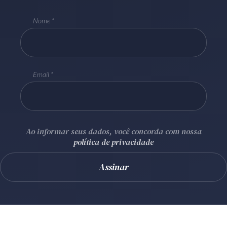
Receba por RSS
Nome
Av. Sete de Setembro, 4698
Batel
Curitiba
/
PR
CEP
80240-000
Email
Telefone (41) 2109-8666
Whatsapp (41) 98881-6616
Ao informar seus dados, você concorda com nossa
política de privacidade