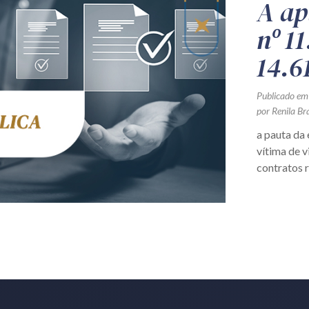
A ap
nº 11
14.6
Publicado em
por Renila Br
a pauta da
vítima de v
contratos r