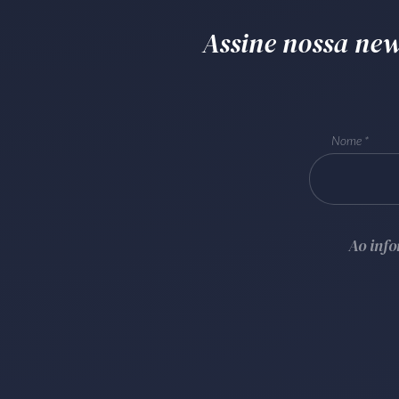
Assine nossa news
Nome
Ao inf