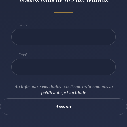
Receba por RSS
Nome
Av. Sete de Setembro, 4698
Batel
Curitiba
/
PR
CEP
80240-000
Telefone (41) 2109-8666
Email
Whatsapp (41) 98881-6616
Ao informar seus dados, você concorda com nossa
política de privacidade