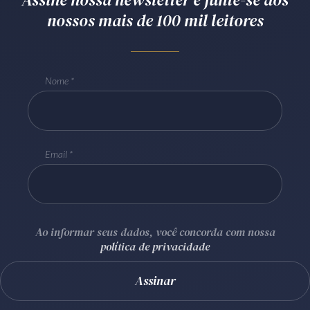
nossos mais de 100 mil leitores
Receba por RSS
Av. Sete de Setembro, 4698
Nome
Batel
Curitiba
/
PR
CEP
80240-000
Telefone (41) 2109-8666
Whatsapp (41) 98881-6616
Email
Ao informar seus dados, você concorda com nossa
política de privacidade