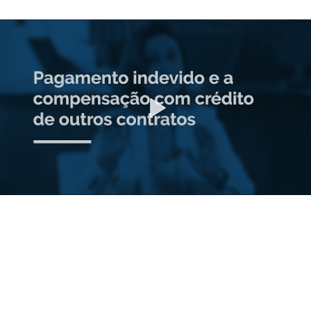
Produtos e serviços
Zênite Fácil IA
Zênite Play
Orientação por Escrito
Mentoria Zênite
Capacitação
Zênite Online
Eventos presenciais
Zênite in Company
Diferenciais