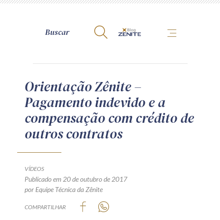
A Zênite
Orientação Zênite –
Pagamento indevido e a
Como publicar conosco
compensação com crédito de
Site da Zênite
outros contratos
Contato
Termos de uso
Política de Privacidade
VÍDEOS
Guia de Direitos dos Titulares de Dados
Publicado em 20 de outubro de 2017
por Equipe Técnica da Zênite
Encarregado (contato)
COMPARTILHAR