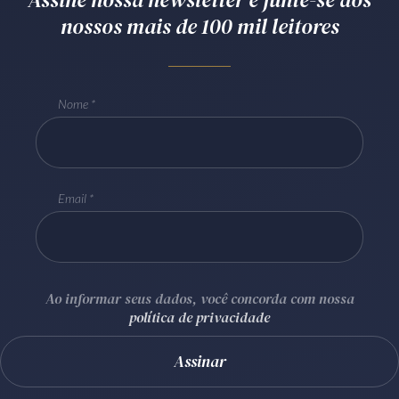
nossos mais de 100 mil leitores
Receba por RSS
Av. Sete de Setembro, 4698
Nome
Batel
Curitiba
/
PR
CEP
80240-000
Telefone (41) 2109-8666
Whatsapp (41) 98881-6616
Email
Ao informar seus dados, você concorda com nossa
política de privacidade