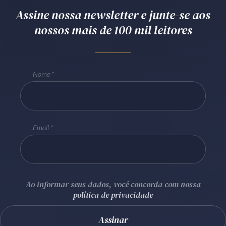
Assine nossa newsletter e junte-se aos
Receba por RSS
nossos mais de 100 mil leitores
Av. Sete de Setembro, 4698
Batel
Curitiba
/
PR
CEP
80240-000
Nome
Telefone (41) 2109-8666
Whatsapp (41) 98881-6616
Email
Ao informar seus dados, você concorda com nossa
política de privacidade