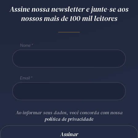
Assine nossa newsletter e junte-se aos
Receba por RSS
nossos mais de 100 mil leitores
Av. Sete de Setembro, 4698
Batel
Curitiba
/
PR
CEP
80240-000
Nome
Telefone (41) 2109-8666
Whatsapp (41) 98881-6616
Email
Ao informar seus dados, você concorda com nossa
política de privacidade