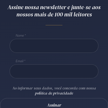
Assine nossa newsletter e junte-se aos
Receba por RSS
nossos mais de 100 mil leitores
Av. Sete de Setembro, 4698
Batel
Curitiba
/
PR
CEP
80240-000
Nome
Telefone (41) 2109-8666
Whatsapp (41) 98881-6616
Email
Ao informar seus dados, você concorda com nossa
política de privacidade