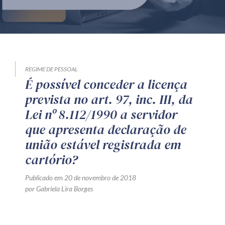
Produtos e serviços
Zênite Fácil IA
Zênite Play
Orientação por Escrito
REGIME DE PESSOAL
É possível conceder a licença
Mentoria Zênite
prevista no art. 97, inc. III, da
Lei nº 8.112/1990 a servidor
Capacitação
que apresenta declaração de
união estável registrada em
Zênite Online
cartório?
Eventos presenciais
Publicado em 20 de novembro de 2018
Zênite in Company
por Gabriela Lira Borges
Diferenciais