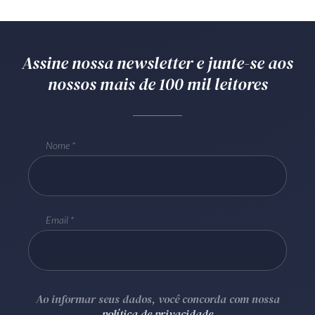
Receba por RSS
Assine nossa newsletter e junte-se aos
Av. Sete de Setembro, 4698
nossos mais de 100 mil leitores
Batel
Curitiba
/
PR
CEP
80240-000
Telefone (41) 2109-8666
Whatsapp (41) 98881-6616
Nome
Email
Ao informar seus dados, você concorda com nossa
política de privacidade