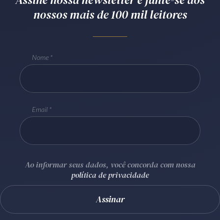
nossos mais de 100 mil leitores
Receba por RSS
Av. Sete de Setembro, 4698
Nome
Batel
Curitiba
/
PR
CEP
80240-000
Telefone (41) 2109-8666
Whatsapp (41) 98881-6616
Email
Ao informar seus dados, você concorda com nossa
política de privacidade