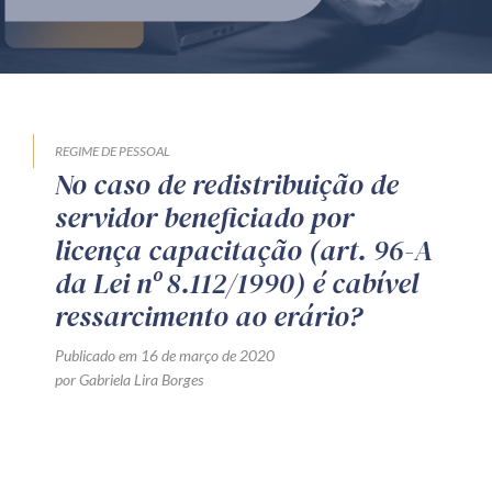
Produtos e serviços
Zênite Fácil IA
Zênite Play
Orientação por Escrito
REGIME DE PESSOAL
No caso de redistribuição de
Mentoria Zênite
servidor beneficiado por
licença capacitação (art. 96-A
Capacitação
da Lei nº 8.112/1990) é cabível
ressarcimento ao erário?
Zênite Online
Publicado em 16 de março de 2020
Eventos presenciais
por Gabriela Lira Borges
Zênite in Company
Diferenciais