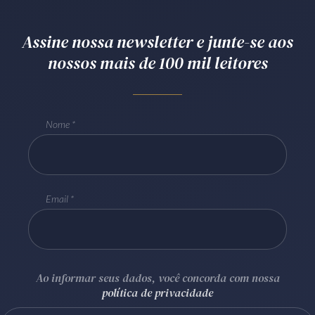
Receba por RSS
Assine nossa newsletter e junte-se aos
nossos mais de 100 mil leitores
Av. Sete de Setembro, 4698
Batel
Curitiba
/
PR
CEP
80240-000
Telefone (41) 2109-8666
Nome
Whatsapp (41) 98881-6616
Email
Ao informar seus dados, você concorda com nossa
política de privacidade