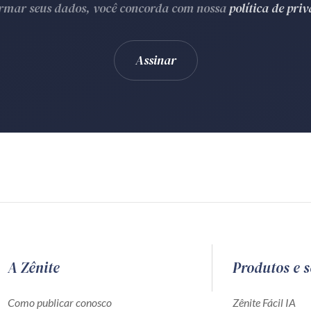
ormar seus dados, você concorda com nossa
política de pri
A Zênite
Produtos e s
Como publicar conosco
Zênite Fácil IA