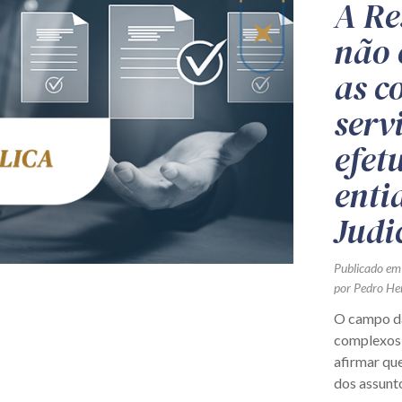
A Re
não 
as c
serv
efet
enti
Judi
Publicado em
por Pedro He
O campo da
complexos 
afirmar que
dos assunto