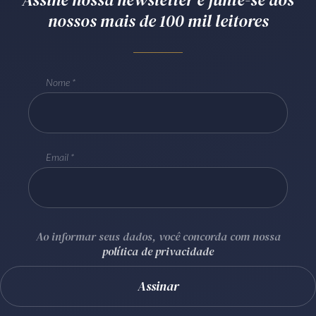
nossos mais de 100 mil leitores
Receba por RSS
Av. Sete de Setembro, 4698
Nome
Batel
Curitiba
/
PR
CEP
80240-000
Telefone (41) 2109-8666
Whatsapp (41) 98881-6616
Email
Ao informar seus dados, você concorda com nossa
política de privacidade