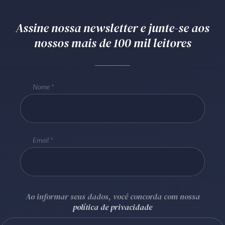
Receba por RSS
Assine nossa newsletter e junte-se aos
nossos mais de 100 mil leitores
Av. Sete de Setembro, 4698
Batel
Curitiba
/
PR
CEP
80240-000
Nome
Telefone (41) 2109-8666
Whatsapp (41) 98881-6616
Email
Ao informar seus dados, você concorda com nossa
política de privacidade