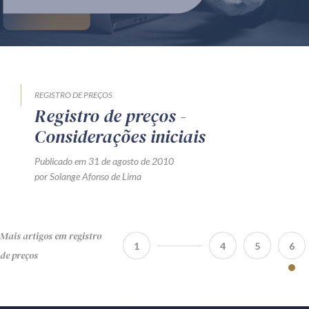
Produtos e serviços
Zênite Fácil IA
Zênite Play
Orientação por Escrito
REGISTRO DE PREÇOS
Registro de preços -
Mentoria Zênite
Considerações iniciais
Publicado em 31 de agosto de 2010
Capacitação
por Solange Afonso de Lima
Zênite Online
Eventos presenciais
Mais artigos em registro
Zênite in Company
1
4
5
6
de preços
Diferenciais