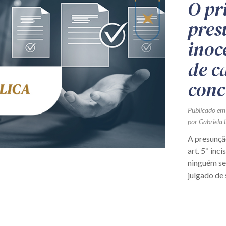
O pr
pres
inoc
de c
conc
Publicado em
por Gabriela 
A presunçã
art. 5º inc
ninguém se
julgado de 