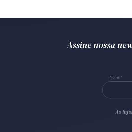
Assine nossa news
Nome
Ao inf