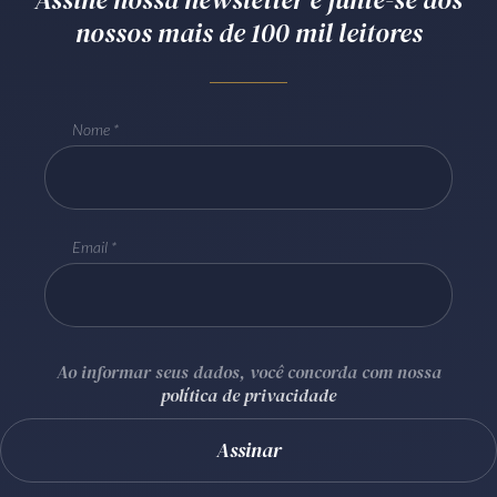
nossos mais de 100 mil leitores
Receba por RSS
Av. Sete de Setembro, 4698
Nome
Batel
Curitiba
/
PR
CEP
80240-000
Telefone (41) 2109-8666
Whatsapp (41) 98881-6616
Email
Ao informar seus dados, você concorda com nossa
política de privacidade