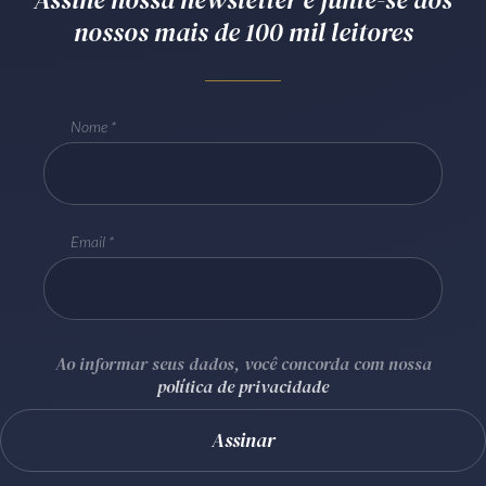
nossos mais de 100 mil leitores
Receba por RSS
Av. Sete de Setembro, 4698
Nome
Batel
Curitiba
/
PR
CEP
80240-000
Telefone (41) 2109-8666
Whatsapp (41) 98881-6616
Email
Ao informar seus dados, você concorda com nossa
política de privacidade