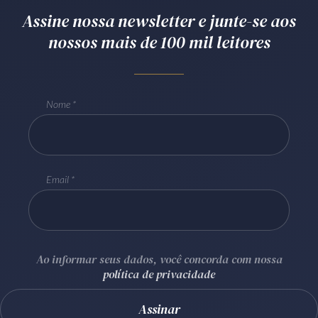
Assine nossa newsletter e junte-se aos
Receba por RSS
nossos mais de 100 mil leitores
Av. Sete de Setembro, 4698
Batel
Curitiba
/
PR
CEP
80240-000
Nome
Telefone (41) 2109-8666
Whatsapp (41) 98881-6616
Email
Ao informar seus dados, você concorda com nossa
política de privacidade