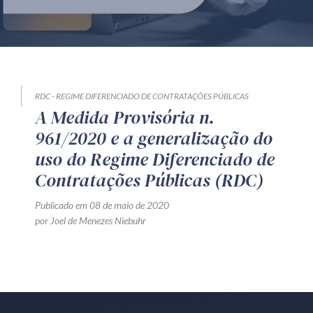
Produtos e serviços
Zênite Fácil IA
Zênite Play
Orientação por Escrito
RDC - REGIME DIFERENCIADO DE CONTRATAÇÕES PÚBLICAS
A Medida Provisória n.
Mentoria Zênite
961/2020 e a generalização do
uso do Regime Diferenciado de
Capacitação
Contratações Públicas (RDC)
Publicado em 08 de maio de 2020
Zênite Online
por Joel de Menezes Niebuhr
Eventos presenciais
Zênite in Company
Diferenciais