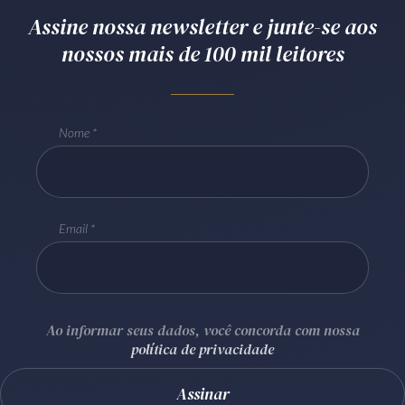
Assine nossa newsletter e junte-se aos
Receba por RSS
nossos mais de 100 mil leitores
Av. Sete de Setembro, 4698
Batel
Curitiba
/
PR
CEP
80240-000
Nome
Telefone (41) 2109-8666
Whatsapp (41) 98881-6616
Email
Ao informar seus dados, você concorda com nossa
política de privacidade