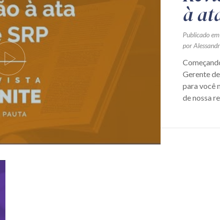
à at
Publicado em
por Alessand
Começando 
Gerente de
para você 
de nossa re