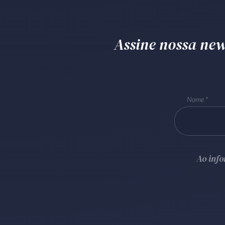
Assine nossa news
Nome
Ao inf