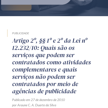
Produtos e serviços
Zênite Fácil IA
Zênite Play
Orientação por Escrito
PUBLICIDADE
Artigo 2º, §§ 1º e 2º da Lei nº
Mentoria Zênite
12.232/10: Quais são os
serviços que podem ser
Capacitação
contratados como atividades
complementares e quais
Zênite Online
serviços não podem ser
Eventos presenciais
contratados por meio de
Zênite in Company
agências de publicidade
Diferenciais
Publicado em 27 de dezembro de 2010
por Araune C. A. Duarte da Silva