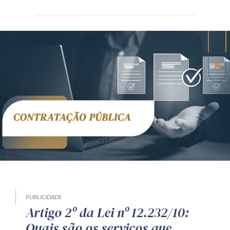
Receba por RSS
Av. Sete de Setembro, 4698
Batel
Curitiba
/
PR
CEP
80240-000
Telefone (41) 2109-8666
Whatsapp (41) 98881-6616
PUBLICIDADE
Artigo 2º da Lei nº 12.232/10:
Quais são os serviços que